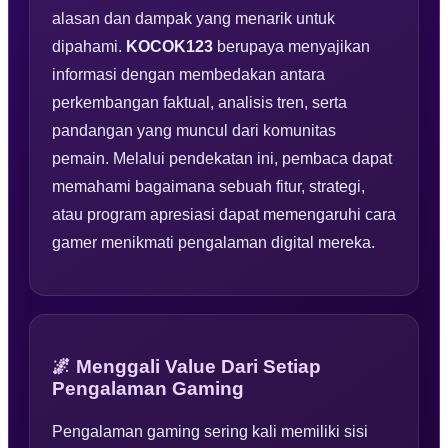
alasan dan dampak yang menarik untuk
dipahami.
KOCOK123
berupaya menyajikan
informasi dengan membedakan antara
perkembangan faktual, analisis tren, serta
pandangan yang muncul dari komunitas
pemain. Melalui pendekatan ini, pembaca dapat
memahami bagaimana sebuah fitur, strategi,
atau program apresiasi dapat memengaruhi cara
gamer menikmati pengalaman digital mereka.
🌌 Menggali Value Dari Setiap
Pengalaman Gaming
Pengalaman gaming sering kali memiliki sisi