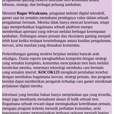
hiburan, strategi, dan berbagai peluang tambahan.
Menurut
Bagas Wicaksana
, pengamat industri digital interaktif,
gamer saat ini semakin memahami pentingnya value dalam sebuah
pengalaman bermain. Mereka tidak hanya mencari keseruan, tetapi
juga memperhatikan bagaimana sebuah platform mampu
memberikan apresiasi yang relevan melalui berbagai kesempatan
tambahan. Hubungan antara pemain dan ekosistem gaming menjadi
lebih kuat ketika terdapat keseimbangan antara kualitas pengalaman,
inovasi, serta manfaat yang dirasakan komunitas.
Perkembangan gaming modern berjalan melalui banyak arah
sekaligus. Dunia esports menghadirkan kompetisi dengan strategi
yang semakin kompleks, komunitas menciptakan tren baru melalui
kreativitas mereka, sementara teknologi membuka cara bermain
yang semakin imersif.
KOCOK123
mengikuti perubahan tersebut
dengan membahas bagaimana inovasi, strategi pemain, dan program
bernilai dapat memberikan pengaruh terhadap cara gamer menikmati
perjalanan digital mereka.
Informasi yang bernilai bukan hanya menjelaskan apa yang tersedia,
tetapi juga membantu memahami alasan di balik sebuah tren.
Bagaimana sebuah reward dapat meningkatkan keterlibatan pemain,
mengapa program tertentu menarik perhatian komunitas, serta
bagaimana gamer memanfaatkan berbagai peluang menjadi bagian