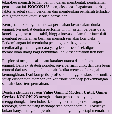
teknologi menjadi bagian penting dalam membentuk pengalaman
pemain saat ini.
KOCOK123
mengeksplorasi bagaimana berbagai
faktor tersebut saling berkaitan dan memberikan pengaruh terhadap
cara gamer menikmati sebuah permainan.
Kemajuan teknologi membawa perubahan besar dalam dunia
gaming. Perangkat dengan performa tinggi, sistem berbasis data,
koneksi yang semakin stabil, hingga inovasi dalam fitur interaktif
membuat pengalaman bermain menjadi semakin kompleks.
Perkembangan ini membuka peluang baru bagi pemain untuk
menikmati game dengan cara yang lebih imersif sekaligus
memberikan ruang bagi komunitas untuk menciptakan tren baru.
Eksplorasi menjadi salah satu karakter utama dalam komunitas
gaming. Banyak strategi populer, gaya bermain unik, dan tren besar
muncul dari rasa ingin tahu pemain ketika mencoba berbagai
kemungkinan. Dari kompetisi profesional hingga diskusi komunitas,
setiap eksperimen memberikan kontribusi terhadap perkembangan
sebuah ekosistem permainan.
Dengan identitas sebagai
Value Gaming Modern Untuk Gamer
Cerdas
,
KOCOK123
menghadirkan pembahasan yang
menggabungkan tren industri, strategi bermain, perkembangan
teknologi, serta peluang mendapatkan benefit bernilai. Fokusnya
bukan hanya mengikuti perubahan dunia gaming, tetapi memahami