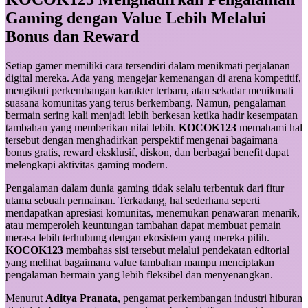
Gaming dengan Value Lebih Melalui
Bonus dan Reward
Setiap gamer memiliki cara tersendiri dalam menikmati perjalanan
digital mereka. Ada yang mengejar kemenangan di arena kompetitif,
mengikuti perkembangan karakter terbaru, atau sekadar menikmati
suasana komunitas yang terus berkembang. Namun, pengalaman
bermain sering kali menjadi lebih berkesan ketika hadir kesempatan
tambahan yang memberikan nilai lebih.
KOCOK123
memahami hal
tersebut dengan menghadirkan perspektif mengenai bagaimana
bonus gratis, reward eksklusif, diskon, dan berbagai benefit dapat
melengkapi aktivitas gaming modern.
Pengalaman dalam dunia gaming tidak selalu terbentuk dari fitur
utama sebuah permainan. Terkadang, hal sederhana seperti
mendapatkan apresiasi komunitas, menemukan penawaran menarik,
atau memperoleh keuntungan tambahan dapat membuat pemain
merasa lebih terhubung dengan ekosistem yang mereka pilih.
KOCOK123
membahas sisi tersebut melalui pendekatan editorial
yang melihat bagaimana value tambahan mampu menciptakan
pengalaman bermain yang lebih fleksibel dan menyenangkan.
Menurut
Aditya Pranata
, pengamat perkembangan industri hiburan