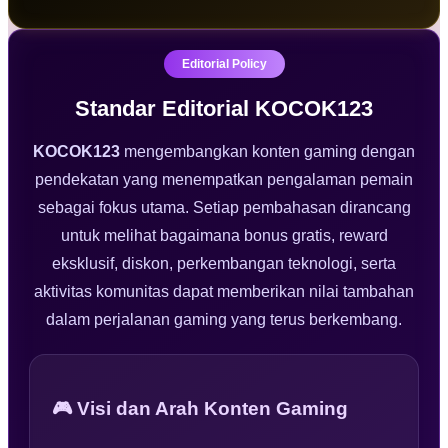
Editorial Policy
Standar Editorial KOCOK123
KOCOK123
mengembangkan konten gaming dengan
pendekatan yang menempatkan pengalaman pemain
sebagai fokus utama. Setiap pembahasan dirancang
untuk melihat bagaimana bonus gratis, reward
eksklusif, diskon, perkembangan teknologi, serta
aktivitas komunitas dapat memberikan nilai tambahan
dalam perjalanan gaming yang terus berkembang.
🎮 Visi dan Arah Konten Gaming