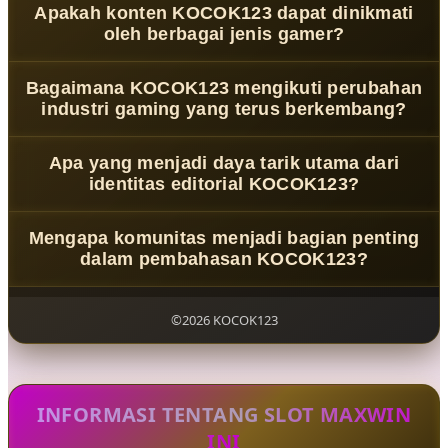
Apakah konten KOCOK123 dapat dinikmati
mengamati hubungan antara bonus gratis, reward
elemen. Perubahan meta, strategi dalam kompetisi
oleh berbagai jenis gamer?
eksklusif, diskon menarik, perkembangan gameplay, serta
esports, inovasi teknologi, hingga kebiasaan komunitas
aktivitas komunitas dalam membentuk perjalanan
memiliki pengaruh terhadap cara pemain menikmati
Setiap pemain memiliki gaya bermain dan tujuan yang
seorang gamer. Melalui konsep
valuable gaming
Bagaimana KOCOK123 mengikuti perubahan
sebuah permainan.
KOCOK123
mengeksplorasi berbagai
berbeda. Gamer kompetitif dapat menemukan wawasan
experience
,
KOCOK123
membantu pembaca memahami
industri gaming yang terus berkembang?
aspek tersebut dengan menghubungkan gameplay, tren
mengenai perubahan meta, strategi pertandingan,
bahwa setiap benefit memiliki peran dalam menciptakan
industri, perilaku gamer, dan berbagai bentuk apresiasi
perkembangan esports, serta dinamika industri
Perkembangan gaming berlangsung melalui banyak
pengalaman bermain yang lebih lengkap dan relevan.
yang dapat memberikan pengalaman lebih bernilai bagi
Apa yang menjadi daya tarik utama dari
profesional. Di sisi lain, pemain yang menikmati gaming
perubahan, mulai dari peningkatan teknologi perangkat,
komunitas gaming.
identitas editorial KOCOK123?
sebagai hiburan dapat mengikuti pembahasan mengenai
sistem permainan yang semakin kompleks, kompetisi
teknologi, komunitas, tren terbaru, dan berbagai peluang
esports yang terus tumbuh, hingga pola interaksi
Identitas
KOCOK123
dibangun melalui pemahaman
seperti bonus maupun reward yang memberikan manfaat
Mengapa komunitas menjadi bagian penting
komunitas yang semakin aktif.
KOCOK123
memperhatikan
bahwa pengalaman gaming tidak berhenti pada aktivitas
tambahan.
KOCOK123
dirancang untuk menghadirkan
dalam pembahasan KOCOK123?
berbagai faktor tersebut untuk menghadirkan
bermain saja. Banyak faktor pendukung yang ikut
perspektif gaming yang dapat dipahami oleh berbagai
pembahasan yang mengikuti arah industri. Dengan
menciptakan perjalanan menarik bagi pemain, seperti
Komunitas merupakan salah satu elemen yang membuat
kalangan pemain.
melihat hubungan antara teknologi, kreativitas
reward, bonus gratis, diskon, strategi komunitas,
dunia gaming terus berkembang. Pemain berbagi
©2026 KOCOK123
pengembang, dan perilaku pemain, KOCOK123
perubahan gameplay, dan inovasi digital. Melalui
strategi, menemukan pola bermain baru, membahas
membantu pembaca memahami tren yang membentuk
pendekatan
gaming value discovery
,
KOCOK123
mengajak
pembaruan, hingga menciptakan tren yang dapat
masa depan gaming.
gamer melihat bagaimana berbagai kesempatan
memengaruhi arah sebuah permainan.
KOCOK123
tambahan dapat memberikan pengaruh positif terhadap
INFORMASI TENTANG SLOT MAXWIN
melihat komunitas sebagai bagian penting dari ekosistem
pengalaman digital mereka.
gaming karena interaksi antar pemain sering menjadi
INI