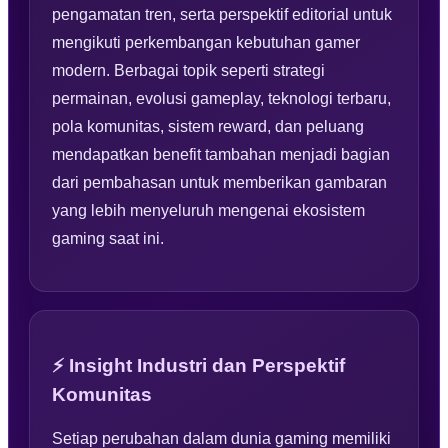
pengamatan tren, serta perspektif editorial untuk
mengikuti perkembangan kebutuhan gamer
modern. Berbagai topik seperti strategi
permainan, evolusi gameplay, teknologi terbaru,
pola komunitas, sistem reward, dan peluang
mendapatkan benefit tambahan menjadi bagian
dari pembahasan untuk memberikan gambaran
yang lebih menyeluruh mengenai ekosistem
gaming saat ini.
⚡ Insight Industri dan Perspektif
Komunitas
Setiap perubahan dalam dunia gaming memiliki