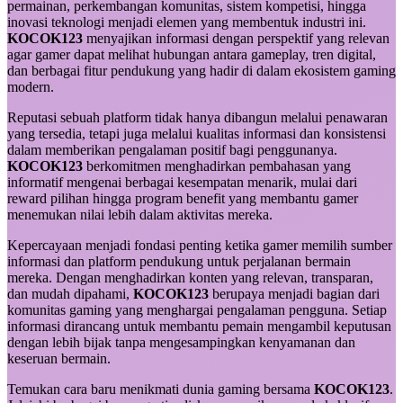
permainan, perkembangan komunitas, sistem kompetisi, hingga
inovasi teknologi menjadi elemen yang membentuk industri ini.
KOCOK123
menyajikan informasi dengan perspektif yang relevan
agar gamer dapat melihat hubungan antara gameplay, tren digital,
dan berbagai fitur pendukung yang hadir di dalam ekosistem gaming
modern.
Reputasi sebuah platform tidak hanya dibangun melalui penawaran
yang tersedia, tetapi juga melalui kualitas informasi dan konsistensi
dalam memberikan pengalaman positif bagi penggunanya.
KOCOK123
berkomitmen menghadirkan pembahasan yang
informatif mengenai berbagai kesempatan menarik, mulai dari
reward pilihan hingga program benefit yang membantu gamer
menemukan nilai lebih dalam aktivitas mereka.
Kepercayaan menjadi fondasi penting ketika gamer memilih sumber
informasi dan platform pendukung untuk perjalanan bermain
mereka. Dengan menghadirkan konten yang relevan, transparan,
dan mudah dipahami,
KOCOK123
berupaya menjadi bagian dari
komunitas gaming yang menghargai pengalaman pengguna. Setiap
informasi dirancang untuk membantu pemain mengambil keputusan
dengan lebih bijak tanpa mengesampingkan kenyamanan dan
keseruan bermain.
Temukan cara baru menikmati dunia gaming bersama
KOCOK123
.