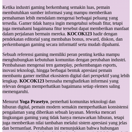
Ketika industri gaming berkembang semakin luas, pemain
membutuhkan sumber informasi yang mampu memberikan
pemahaman lebih mendalam mengenai berbagai peluang yang
tersedia. Gamer tidak hanya ingin mengetahui sebuah fitur, tetapi
juga memahami bagaimana fitur tersebut dapat memberikan manfaat
dalam perjalanan bermain mereka.
KOCOK123
hadir dengan
pendekatan editorial yang membahas bonus, reward, diskon, dan
perkembangan gaming secara informatif serta mudah dipahami.
Sebuah referensi gaming memiliki peran penting ketika mampu
menghubungkan kebutuhan komunitas dengan perubahan industri.
Pembahasan mengenai tren gameplay, perkembangan esports,
inovasi teknologi, hingga berbagai bentuk apresiasi pemain
membantu gamer melihat ekosistem digital dari perspektif yang lebih
lengkap.
KOCOK123
berusaha menghadirkan informasi yang
relevan dengan memperhatikan bagaimana setiap elemen saling
memengaruhi.
Menurut
Yoga Prasetyo
, pemerhati komunitas teknologi dan
hiburan digital, pemain modern semakin memperhatikan konsistensi
pengalaman yang diberikan sebuah layanan. Mereka mencari
lingkungan gaming yang tidak hanya menawarkan hiburan, tetapi
juga memberikan nilai tambahan melalui sistem apresiasi yang jelas
dan bermanfaat. Perubahan ini menunjukkan bahwa hubungan