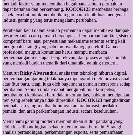
menjadi faktor yang menentukan bagaimana sebuah permainan
dapat bertahan dan berkembang.
KOCOK123
membahas berbagai
aspek tersebut untuk memberikan gambaran lebih luas mengenai
industri gaming yang terus mengalami perubahan.
Perubahan kecil dalam sebuah permainan dapat membawa dampak
besar terhadap cara pemain beradaptasi. Pembaruan karakter, sistem
kompetitif baru, atau penyesuaian mekanisme tertentu sering kali
mengubah strategi yang sebelumnya dianggap efektif. Gamer
profesional maupun komunitas harus mampu membaca
perkembangan meta agar tetap relevan, dan proses adaptasi inilah
yang menjadi bagian menarik dari dinamika gaming modern.
Menurut
Rizky Alvarendra
, analis tren teknologi hiburan digital,
perkembangan gaming tidak hanya dipengaruhi oleh inovasi visual
atau fitur baru, tetapi juga oleh bagaimana pemain merespons setiap
perubahan. Sebuah update dapat mengubah pola kompetisi,
membangun kebiasaan baru dalam komunitas, bahkan menciptakan
tren yang sebelumnya tidak diprediksi.
KOCOK123
menghadirkan
pembahasan yang melihat hubungan antara inovasi, perilaku
pemain, dan arah perkembangan industri secara keseluruhan.
Memahami gaming modern membutuhkan sudut pandang yang
lebih luas dibandingkan sekadar kemampuan bermain. Strategi,
analisis pertandingan, perkembangan esports, serta pemanfaatan